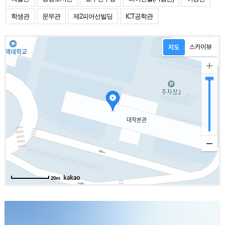
학생관
문무관
제2피어선빌딩
ICT공학관
우편실
교환실
총괄지원팀
입학팀
입학사정관실
부총장실
20m
대외협력실
기획예산실
사학혁신지원사업단