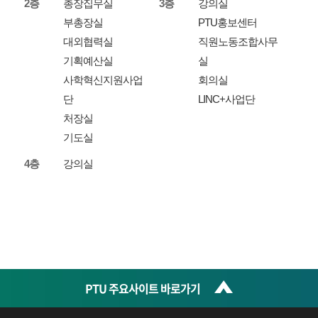
2층
총장집무실
3층
강의실
부총장실
PTU홍보센터
대외협력실
직원노동조합사무
기획예산실
실
사학혁신지원사업
회의실
단
LINC+사업단
처장실
기도실
4층
강의실
PTU 주요사이트 바로가기