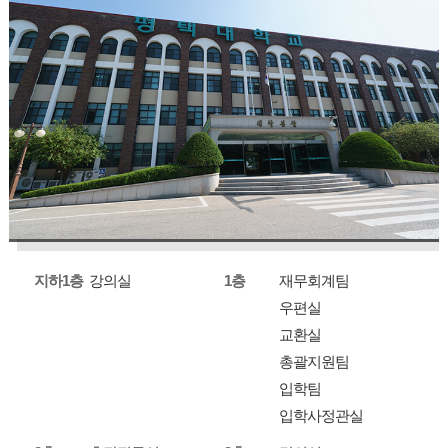
처장실
기도실
PTU홍보센터
직원노동조합사무실
회의실
LINC+사업단
지하1층
강의실
1층
재무회계팀
우편실
교환실
총괄지원팀
입학팀
입학사정관실