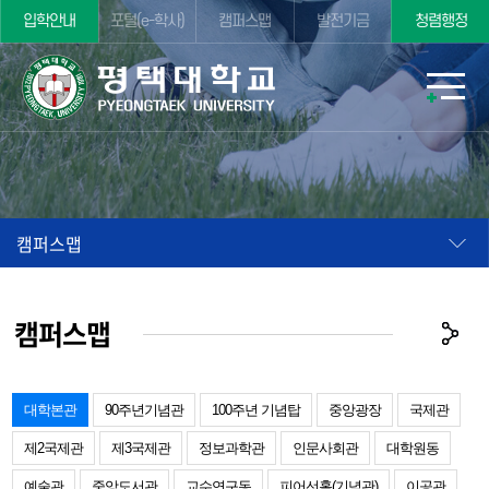
입학안내
포털(e-학사)
캠퍼스맵
발전기금
청렴행정
캠퍼스맵
캠퍼스맵
대학본관
90주년기념관
100주년 기념탑
중앙광장
국제관
제2국제관
제3국제관
정보과학관
인문사회관
대학원동
예술관
중앙도서관
교수연구동
피어선홀(기념관)
이공관