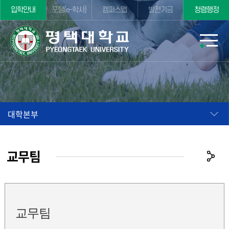
입학안내
포털(e-학사)
캠퍼스맵
발전기금
청렴행정
대학본부
교무팀
교무팀