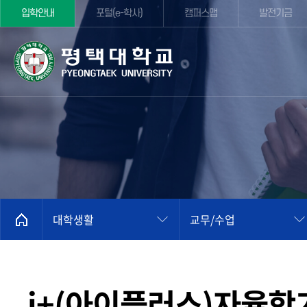
입학안내
포털(e-학사)
캠퍼스맵
발전기금
대학생활
교무/수업
i+(아이플러스)자율학