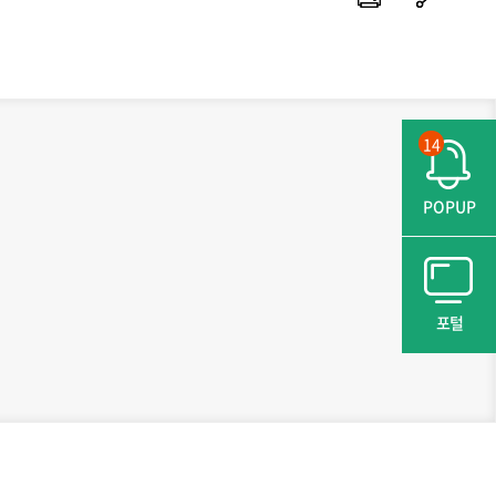
14
POPUP
포털