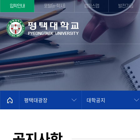
입학안내
포털(e-학사)
캠퍼스맵
발전기금
평택대광장
대학공지
공지사항