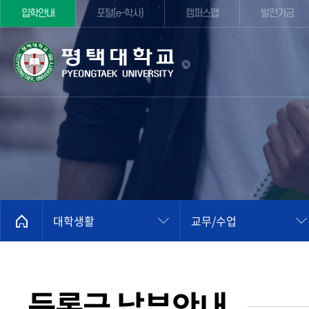
입학안내
포털(e-학사)
캠퍼스맵
발전기금
대학생활
교무/수업
등록금 납부안내