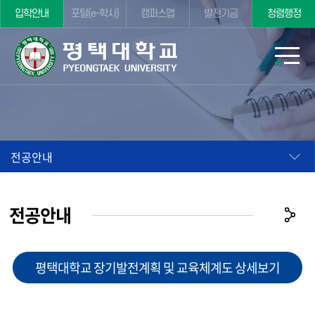
입학안내
포털(e-학사)
캠퍼스맵
발전기금
청렴행정
전공안내
전공안내
평택대학교 장기발전계획 및 교육체계도 상세보기