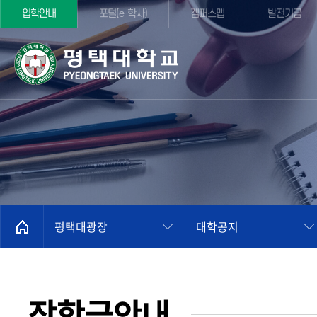
입학안내
포털(e-학사)
캠퍼스맵
발전기금
평택대광장
대학공지
장학금안내