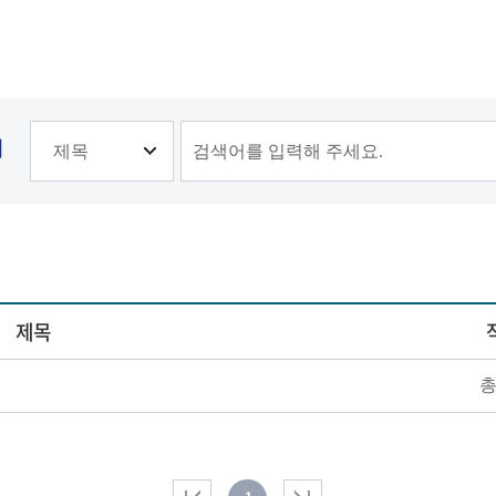
기
제목
총