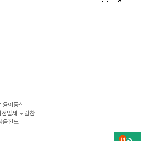
은 용이동산
터전일세 보람찬
 복음전도
14