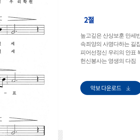
2절
높고깊은 산상보훈 만세
속죄양의 사명다하는 길
피어선정신 우리의 안표
헌신봉사는 영생의 다짐
악보 다운로드