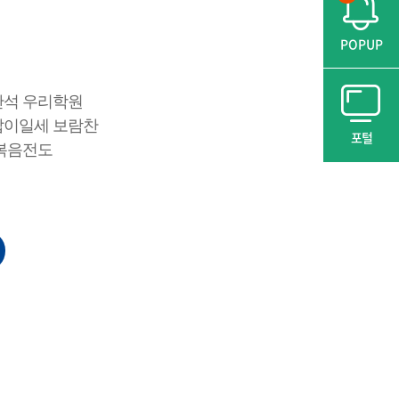
POPUP
반석 우리학원
잡이일세 보람찬
포털
 복음전도