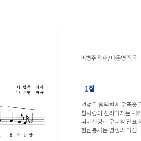
이병주 작사 / 나운영 작곡
1절
널넓은 평택벌에 우뚝솟
참사랑의 진리다지는 새
피어선정신 우리의 안표
헌신봉사는 영생의 다짐