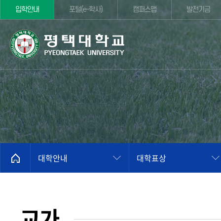
입학안내
포털(e-학사)
캠퍼스맵
발전기금
대학안내
대학표상
교가