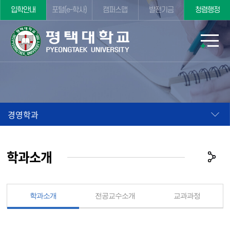
입학안내
포털(e-학사)
캠퍼스맵
발전기금
청렴행정
경영학과
학과소개
학과소개
전공교수소개
교과과정