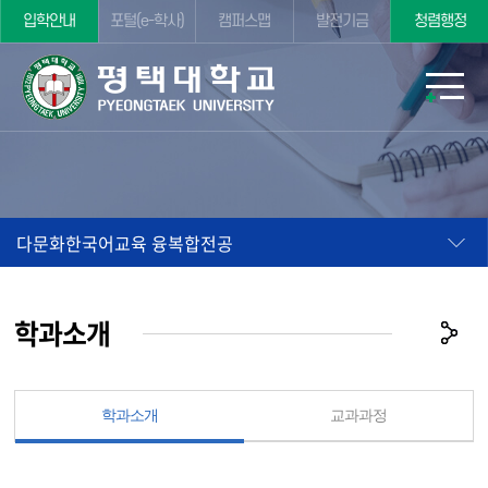
입학안내
포털(e-학사)
캠퍼스맵
발전기금
청렴행정
다문화한국어교육 융복합전공
학과소개
학과소개
교과과정