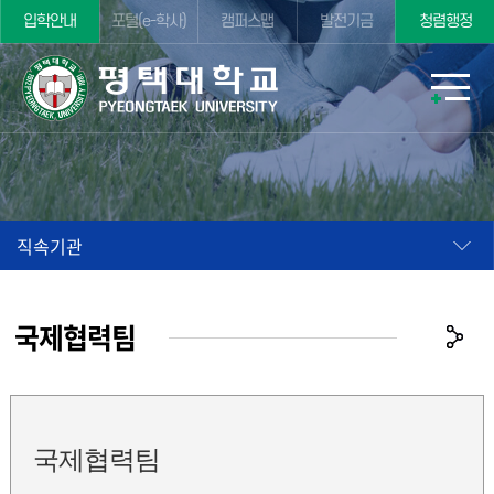
입학안내
포털(e-학사)
캠퍼스맵
발전기금
청렴행정
직속기관
국제협력팀
국제협력팀