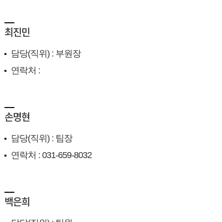
최진민
담당(직위) : 부원장
연락처 :
손명현
담당(직위) : 팀장
연락처 : 031-659-8032
백은희